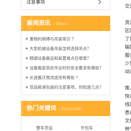
注意事项
交
N
新闻资讯
资
News
区
了
重物的绑缚与吊装常识 ？​
输
大型机械设备吊装怎样选择吊点？
服
精细设备搬运和装置难点在哪里？ ​
少
设备搬家高处作业时的安全要求有哪些？
动
长途搬迁物流途径有哪些 ​?
货品邮递包装的注意事项，你知道几点？ ​
策
快
K
线
热门关键词
Keywords
悉
文
整车货运
外包车
种