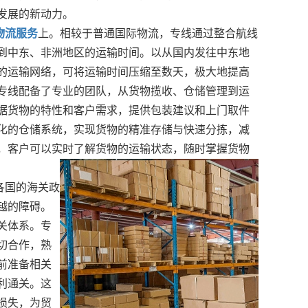
发展的新动力。
物流服务
上。相较于普通国际物流，专线通过整合航线
到中东、非洲地区的运输时间。以从国内发往中东地
的运输网络，可将运输时间压缩至数天，极大地提高
专线配备了专业的团队，从货物揽收、仓储管理到运
据货物的特性和客户需求，提供包装建议和上门取件
化的仓储系统，实现货物的精准存储与快速分拣，减
，客户可以实时了解货物的运输状态，随时掌握货物
各国的海关政
越的障碍。
关体系。专
切合作，熟
前准备相关
利通关。这
损失，为贸