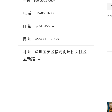
手机：180-3805-0657
电 话：075-86376996
本
邮 箱：rpj@chl56.cn
网 址：www.CHL56.CN
深圳宝安区福海街道桥头社区
地 址：
立新路1号