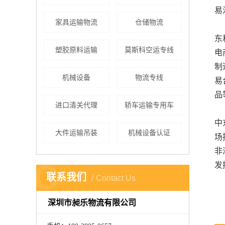
易
家具运输物流
仓储物流
东
塑胶原料运输
莫斯科空运专线
电
制
机械设备
物流专线
易
品
进口清关代理
轿车运输专用车
中
大件运输吊装
机械设备认证
场
非
C
发
联系我们
Contact Us
深圳市昶乐物流有限公司