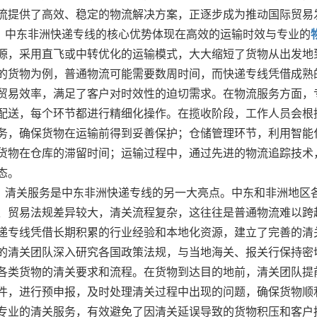
流提供了高效、稳定的物流解决方案，正逐步成为推动国际贸易
中东非洲快递专线的核心优势体现在高效的运输时效与专业的
源，采用直飞或中转优化的运输模式，大大缩短了货物从出发地
的货物为例，普通物流可能需要数周时间，而快递专线凭借成熟
贸易效率，满足了客户对时效性的迫切需求。在物流服务方面，
配送，每个环节都进行精细化操作。在揽收阶段，工作人员会根
务，确保货物在运输前得到妥善保护；仓储管理环节，利用智能
货物在仓库的滞留时间；运输过程中，通过先进的物流追踪技术
态。
清关服务是中东非洲快递专线的另一大亮点。中东和非洲地区
、贸易法规差异较大，清关流程复杂，这往往是普通物流难以跨
递专线凭借长期积累的行业经验和本地化资源，建立了完善的清
的清关团队深入研究各国政策法规，与当地海关、报关行保持密
各类货物的清关要求和流程。在货物到达目的地前，清关团队提
件，进行预申报，及时处理清关过程中出现的问题，确保货物顺
专业的清关服务，有效避免了因清关延误导致的货物积压和客户