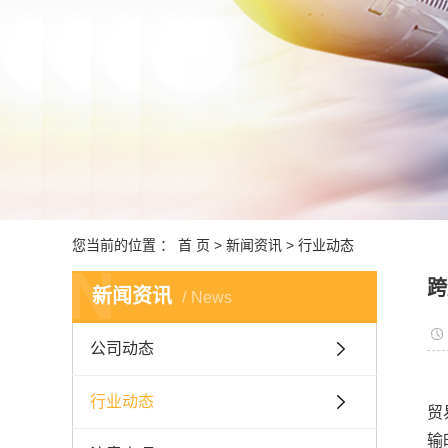
跨境
深港
报关
商品
国内监
中东非洲
您当前的位置 ：
首 页
>
新闻资讯
>
行业动态
N
跨
新闻资讯
News
公司动态
行业动态
贸
输