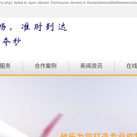
e.php): failed to open stream: Permission denied in /home/slwlmsll8wfl/wwwroot/s
服务
合作案例
新闻资讯
在
配送
案例展示
公司动态
运输
行业动态
物流
注意事项
运输
汽运