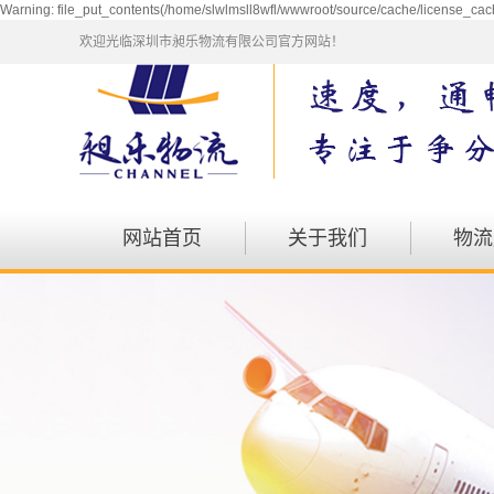
Warning: file_put_contents(/home/slwlmsll8wfl/wwwroot/source/cache/license_cach
欢迎光临深圳市昶乐物流有限公司官方网站！
网站首页
关于我们
物流
公司简介
仓储
企业文化
包车
资质荣誉
会展
发展历程
航空
零担