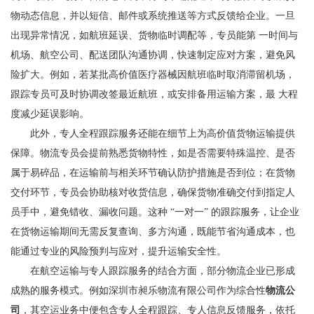
物动态信息，并以短信、邮件或系统推送等方式反馈给企业。一旦
出现异常情况，如航班延误、货物临时调配等，专员能第 一时间与
机场、航空公司、配送团队沟通协调，快速制定应对方案，避免风
险扩大。例如，若某批高价值医疗器械因航班临时取消滞留机场，
跟踪专员可及时协调改签最近航班，或安排备用运输方案，最 大程
度减少延误影响。
此外，专人全程跟踪服务还能在细节上为高价值货物运输提供
保障。物流专员会提前熟悉货物特性，如是否需要特殊温控、是否
属于易碎品，在运输前与相关环节确认防护措施是否到位；在货物
交付环节，专员会协助核对收货信息，确保货物准确交付到指定人
员手中，避免错收、漏收问题。这种 “一对一” 的跟踪服务，让企业
在货物运输期间无需反复查询、多方沟通，既能节省沟通成本，也
能通过专业的风险预判与应对，提升运输安全性。
在航空运输与专人跟踪服务的结合方面，部分物流企业已形成
成熟的服务模式。例如深圳市昶乐物流有限公司作为综合性
物流公
司
，其空运业务中便包含专人全程跟踪、专人信息反馈服务，依托