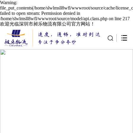
Warning:
file_put_contents(/home/slwlmsll8wfl/wwwroot/source/cache/license_
failed to open stream: Permission denied in
/home/slwlmsll8wfl/wwwroot/source/model/api.class.php on line 217
欢迎光临深圳市昶乐物流有限公司官方网站！