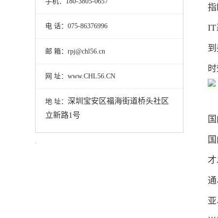
手机：180-3805-0657
指
电 话：075-86376996
I
到
邮 箱：rpj@chl56.cn
时
网 址：www.CHL56.CN
深圳宝安区福海街道桥头社区
地 址：
立新路1号
国
国
才
通
亚