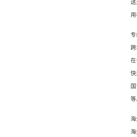
送
用
专
跨
在
快
国
等
海
海