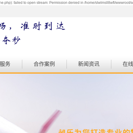
e.php): failed to open stream: Permission denied in /home/slwlmsll8wfl/wwwroot/s
服务
合作案例
新闻资讯
在
配送
案例展示
公司动态
运输
行业动态
物流
注意事项
运输
汽运