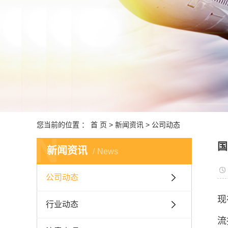
跨境
深港
报关
商品
国内监
中东非洲
您当前的位置 ：
首 页
>
新闻资讯
>
公司动态
N
国
新闻资讯
News
公司动态
现
行业动态
流