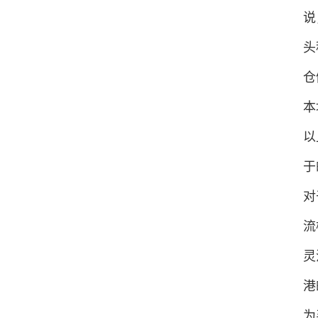
说
头
仓
本
以
于
对
流
灵
港
为