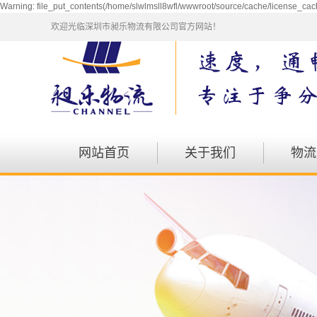
Warning: file_put_contents(/home/slwlmsll8wfl/wwwroot/source/cache/license_cach
欢迎光临深圳市昶乐物流有限公司官方网站！
网站首页
关于我们
物流
公司简介
仓储
企业文化
包车
资质荣誉
会展
发展历程
航空
零担