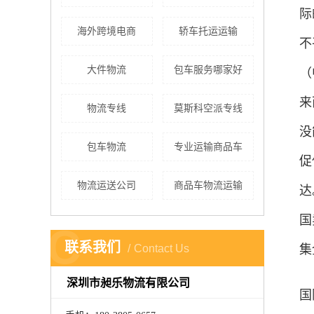
际
海外跨境电商
轿车托运运输
不
大件物流
包车服务哪家好
（
来
物流专线
莫斯科空派专线
没
包车物流
专业运输商品车
促
物流运送公司
商品车物流运输
达
国
C
联系我们
Contact Us
集
深圳市昶乐物流有限公司
国