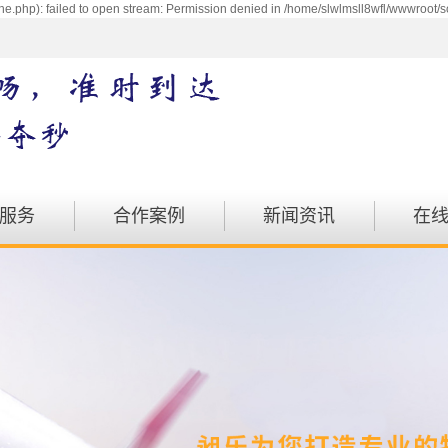
e.php): failed to open stream: Permission denied in /home/slwlmsll8wfl/wwwroot/s
服务
合作案例
新闻资讯
在
配送
案例展示
公司动态
运输
行业动态
物流
注意事项
运输
汽运