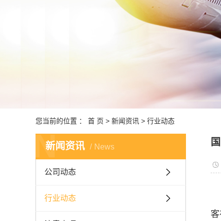
跨境
深港
报关
商品
国内监
中东非洲
您当前的位置 ：
首 页
>
新闻资讯
>
行业动态
N
国
新闻资讯
News
公司动态
行业动态
客