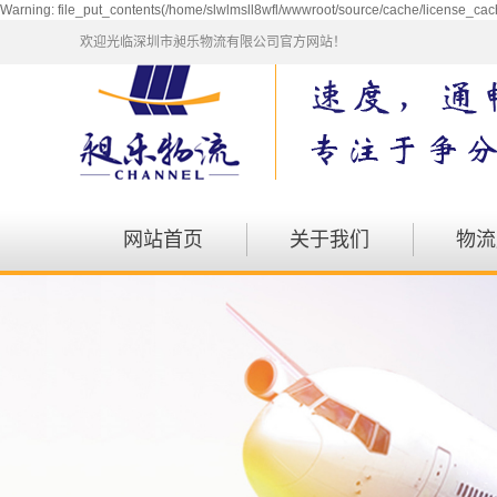
Warning: file_put_contents(/home/slwlmsll8wfl/wwwroot/source/cache/license_cach
欢迎光临深圳市昶乐物流有限公司官方网站！
网站首页
关于我们
物流
公司简介
仓储
企业文化
包车
资质荣誉
会展
发展历程
航空
零担