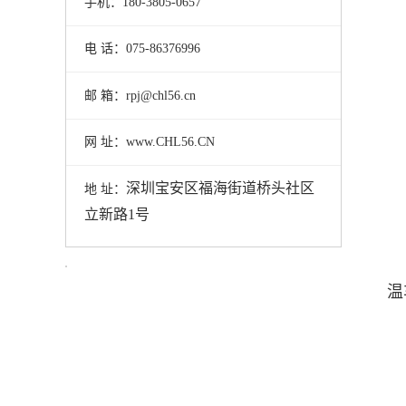
手机：180-3805-0657
电 话：075-86376996
邮 箱：rpj@chl56.cn
网 址：www.CHL56.CN
深圳宝安区福海街道桥头社区
地 址：
立新路1号
温