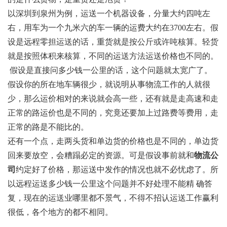
以深圳到泉州为例，运送一个机器设备，分量大约四吨左
右，用车为一个九米六的车一辆的运费大约在3700左右。假
设是远程零担运送的话，重货就是按公斤或许吨核算。轻货
就是按照体积来核算，不同的运送方法运送价格也不同的。
假设是直接问多少钱一公里的话，这个问题就太宽广了。
假设你的所在地车辆很少，就说明从事物流工作的人就很
少，那么运价相对的来说就会高一些，还有就是走高速和走
正常的路运价也是不同的，究竟还要加上过路费等费用，走
正常的路是不能比的。
还有一个点，走两头货和单边货的价格也是不同的，单边货
回来要放空，会糟蹋必定的资源。可是假设事前就和
物流公
司
约定好了价格，那运送中发作的情况也就不必忧虑了。所
以远程运送多少钱一公里这个问题并不好处理不能精 确答
复，现在的运送业哪里都不景气，不得不招认运送工作赢利
很低，各个地方的都不相同。