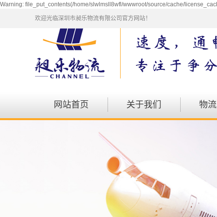
Warning: file_put_contents(/home/slwlmsll8wfl/wwwroot/source/cache/license_cach
欢迎光临深圳市昶乐物流有限公司官方网站！
网站首页
关于我们
物流
公司简介
仓储
企业文化
包车
资质荣誉
会展
发展历程
航空
零担