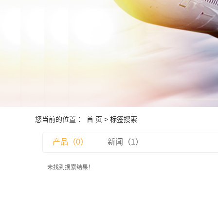
跨境
深港
报关
商品
国内监
中东非洲
您当前的位置 ：
首 页
> 标签搜索
产品（0）
新闻（1）
未找到搜索结果！