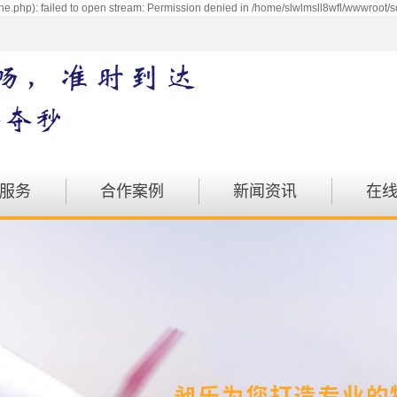
e.php): failed to open stream: Permission denied in /home/slwlmsll8wfl/wwwroot/s
服务
合作案例
新闻资讯
在
配送
案例展示
公司动态
运输
行业动态
物流
注意事项
运输
汽运