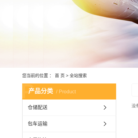
跨境
深港
报关
商品
国内监
中东非洲
您当前的位置 ：
首 页
> 全站搜索
P
产品分类
Product
没
仓储配送
包车运输