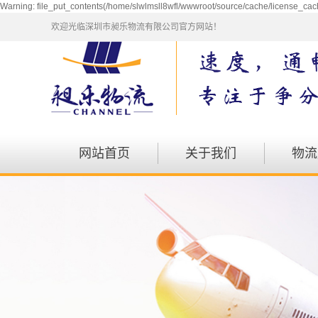
Warning: file_put_contents(/home/slwlmsll8wfl/wwwroot/source/cache/license_cach
欢迎光临深圳市昶乐物流有限公司官方网站！
网站首页
关于我们
物流
公司简介
仓储
企业文化
包车
资质荣誉
会展
发展历程
航空
零担