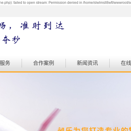
e.php): failed to open stream: Permission denied in /home/slwlmsll8wfl/wwwroot/s
服务
合作案例
新闻资讯
在
配送
案例展示
公司动态
运输
行业动态
物流
注意事项
运输
汽运