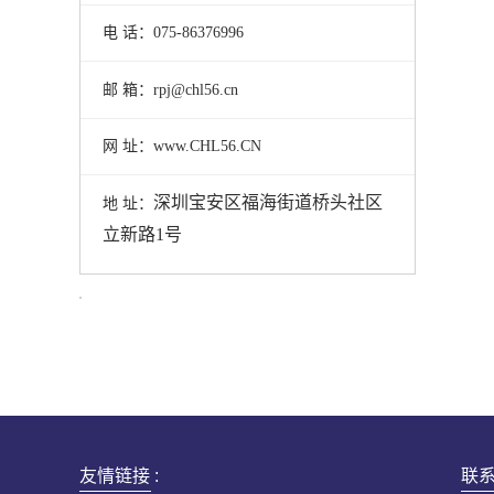
电 话：075-86376996
邮 箱：rpj@chl56.cn
网 址：www.CHL56.CN
深圳宝安区福海街道桥头社区
地 址：
立新路1号
友情链接 :
联